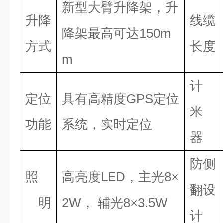
新型大臂升降架，升
升降
线缆
降架最高可达150m
方式
长度
m
计
定位
具有高精度GPS定位
米
功能
系统，实时定位
器
防侧
照
高亮度LED，主光8×
翻设
明
2W， 辅光8×3.5W
计