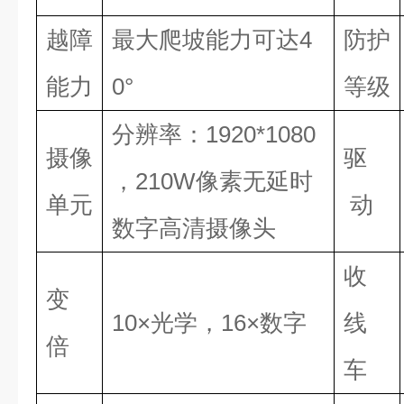
越障
最大爬坡能力可达4
防护
能力
0°
等级
分辨率：1920*1080
摄像
驱
，210W像素无延时
单元
动
数字高清摄像头
收
变
10×光学，16×数字
线
倍
车