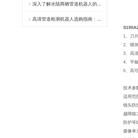
深入了解水陆两栖管道机器人的应用优势
高清管道检测机器人选购指南：从核心参数到应用场景的全面解析
S190A
1、刀
2、
模
3、高
4、平
5、高
技术参
适用范围
镜头防
越障能
防护等级
摄像单元