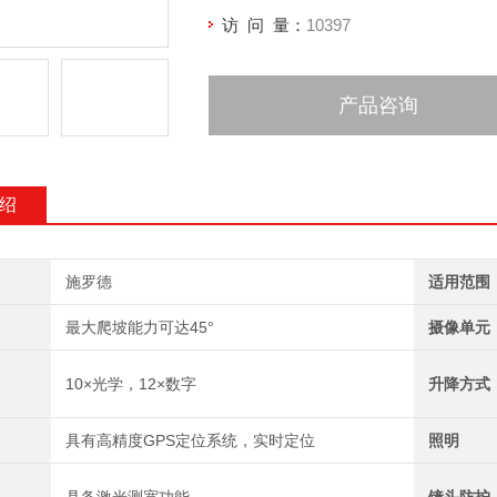
访 问 量：
10397
产品咨询
绍
施罗德
适用范围
最大爬坡能力可达45°
摄像单元
10×光学，12×数字
升降方式
具有高精度GPS定位系统，实时定位
照明