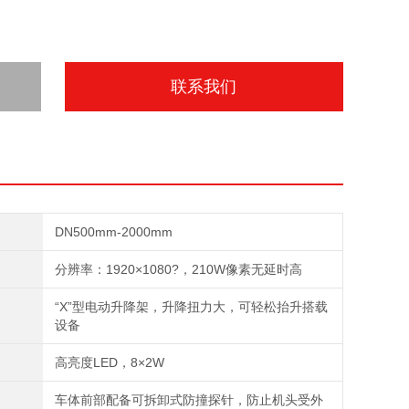
联系我们
DN500mm-2000mm
分辨率：1920×1080?，210W像素无延时高
“X”型电动升降架，升降扭力大，可轻松抬升搭载
设备
高亮度LED，8×2W
车体前部配备可拆卸式防撞探针，防止机头受外