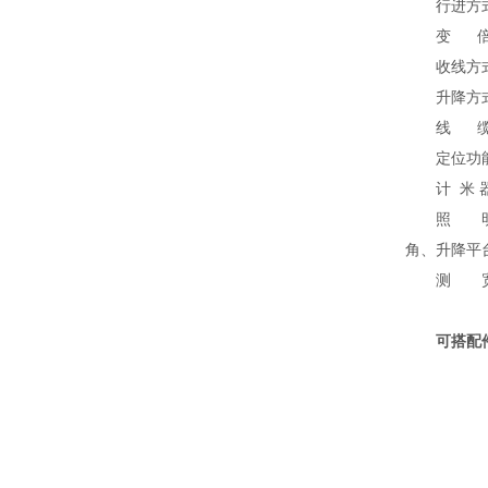
行进方
变 倍
收线方
升降方
线 缆：
定位功
计 米
照 明
角、升降平
测 宽
可搭配