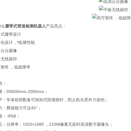
2-L
履带式管道检测机器人
产品亮点：
片式履带设计
块化设计，*拓展性能
清云台摄像
板无线操控
可靠性 ，低故障率
数：
：DN500mm-2000mm；
护：车体前部配备可拆卸式防撞探针，防止机头受外力损伤；
力：爬坡能力可达45°；
： IP68；
：分辨率：1920×1080 ，210W像素无延时高清数字摄像头；