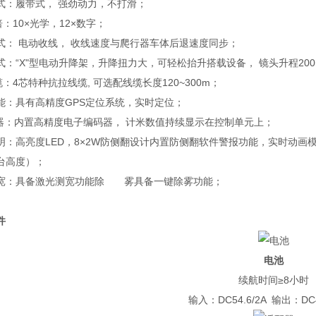
式：履带式， 强劲动力，不打滑；
：10×光学，12×数字；
式： 电动收线， 收线速度与爬行器车体后退速度同步；
式：“X"型电动升降架，升降扭力大，可轻松抬升搭载设备， 镜头升程200
4芯特种抗拉线缆, 可选配线缆长度120~300m；
能：具有高精度GPS定位系统，实时定位；
 器：内置高精度电子编码器， 计米数值持续显示在控制单元上；
：高亮度LED，8×2W防侧翻设计内置防侧翻软件警报功能，实时动画
台高度）；
：具备激光测宽功能除 雾具备一键除雾功能；
件
电池
续航时间≥8小时
输入：DC54.6/2A 输出：DC4