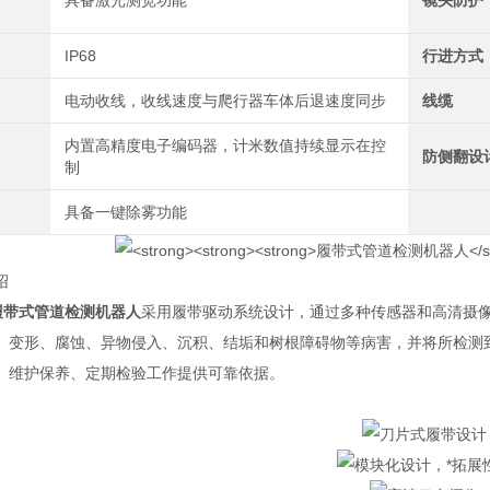
具备激光测宽功能
镜头防护
IP68
行进方式
电动收线，收线速度与爬行器车体后退速度同步
线缆
内置高精度电子编码器，计米数值持续显示在控
防侧翻设
制
具备一键除雾功能
绍
履带式管道检测机器人
采用履带驱动系统设计，通过多种传感器和高清摄
、变形、腐蚀、异物侵入、沉积、结垢和树根障碍物等病害，并将所检测
、维护保养、定期检验工作提供可靠依据。