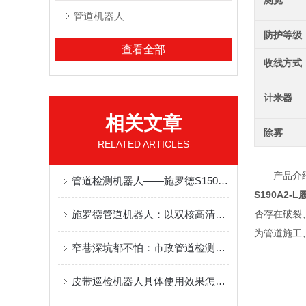
测宽
管道机器人
防护等级
查看全部
收线方式
计米器
相关文章
除雾
RELATED ARTICLES
产品介
管道检测机器人——施罗德S150A：市政排水管网检测专家
S190A2-L
施罗德管道机器人：以双核高清之眼，洞见地下管网安全未来
否存在破裂
为管道施工
窄巷深坑都不怕：市政管道检测机器人如何钻透市政管网的“毛细血管”？
皮带巡检机器人具体使用效果怎么样？