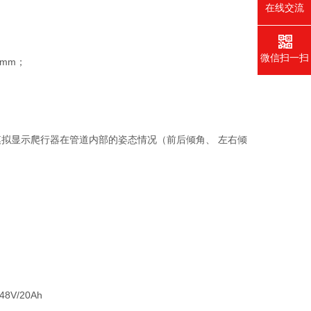
在线交流
微信扫一扫
mm；
模拟显示爬行器在管道内部的姿态情况（前后倾角、 左右倾
8V/20Ah